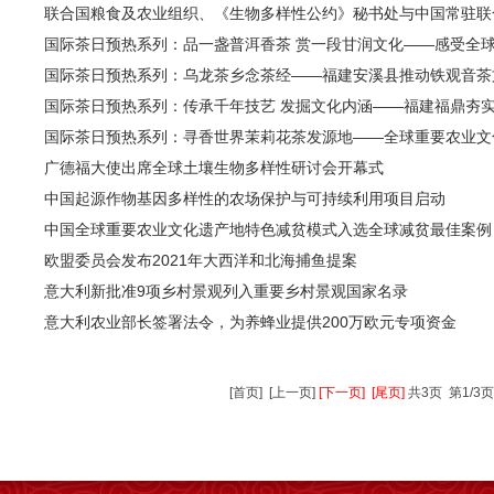
联合国粮食及农业组织、《生物多样性公约》秘书处与中国常驻联合
国际茶日预热系列：品一盏普洱香茶 赏一段甘润文化——感受全球重
国际茶日预热系列：乌龙茶乡念茶经——福建安溪县推动铁观音茶文化
国际茶日预热系列：传承千年技艺 发掘文化内涵——福建福鼎夯实白
国际茶日预热系列：寻香世界茉莉花茶发源地——全球重要农业文化
广德福大使出席全球土壤生物多样性研讨会开幕式
中国起源作物基因多样性的农场保护与可持续利用项目启动
中国全球重要农业文化遗产地特色减贫模式入选全球减贫最佳案例
欧盟委员会发布2021年大西洋和北海捕鱼提案
意大利新批准9项乡村景观列入重要乡村景观国家名录
意大利农业部长签署法令，为养蜂业提供200万欧元专项资金
[首页]
[上一页]
[下一页]
[尾页]
共3页 第1/3页