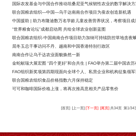
国际农发基金与中国合作推动坦桑尼亚气候韧性农业的数字解决方
联合国粮农组织—中国—乌干达南南合作项目为蚕农创造新机遇
中国援助 | 助力布隆迪数万名学龄儿童改善营养状况，考察项目成果
“世界粮食论坛”成都启动周 共绘全球农业创新蓝图
联合国粮农组织-中国南南合作项目助力加纳可持续防控草地贪夜
屈冬玉总干事访问不丹、越南和中国香港特别行政区
南南合作让乌干达农业面貌焕然一新
金蛇献瑞大展宏图 “四个更好”和合共生 | FAO举办第二届中国农
FAO组织新奖项第四期现面向全球个人、私营企业和机构征集领
联合国粮农组织食品价格指数六月保持稳定
可可和咖啡国际价格上涨，将再次推高意相关产品零售价
[首页]
[上一页]
[下一页]
[尾页]
共34页 第1/34