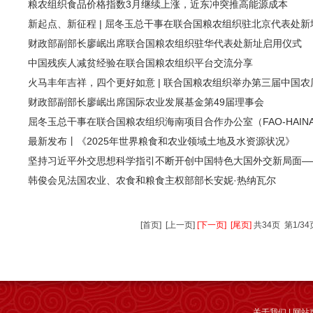
粮农组织食品价格指数3月继续上涨，近东冲突推高能源成本
新起点、新征程 | 屈冬玉总干事在联合国粮农组织驻北京代表处
财政部副部长廖岷出席联合国粮农组织驻华代表处新址启用仪式
中国残疾人减贫经验在联合国粮农组织平台交流分享
火马丰年吉祥，四个更好如意 | 联合国粮农组织举办第三届中国
财政部副部长廖岷出席国际农业发展基金第49届理事会
屈冬玉总干事在联合国粮农组织海南项目合作办公室（FAO-HAIN
最新发布丨《2025年世界粮食和农业领域土地及水资源状况》
坚持习近平外交思想科学指引不断开创中国特色大国外交新局面—
韩俊会见法国农业、农食和粮食主权部部长安妮·热纳瓦尔
[首页]
[上一页]
[下一页]
[尾页]
共34页 第1/34
关于我们
|
网站