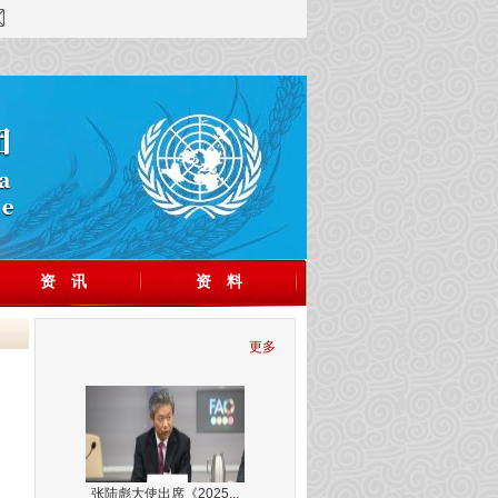
资 讯
资 料
更多
张陆彪大使出席《2025...