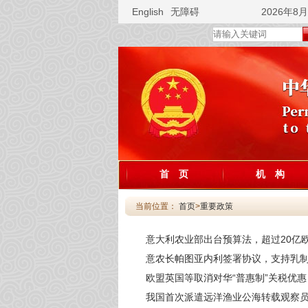
English
无障碍
2026年8
首 页
机 构
当前位置：
首页
>
重要政策
意大利农业部出台预算法，超过20亿
意农长帕图亚内利签署协议，支持乳
欧盟英国等取消对华“普惠制”关税优惠
我国首次派遣远洋渔业公海转载观察