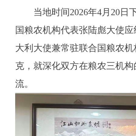
当地时间
202
6
年
4
月
20
日
国粮农机构代表张陆彪大使应
大利大使兼常驻联合国粮农机
克‌‌，
就深化双方在粮农三机构
流。